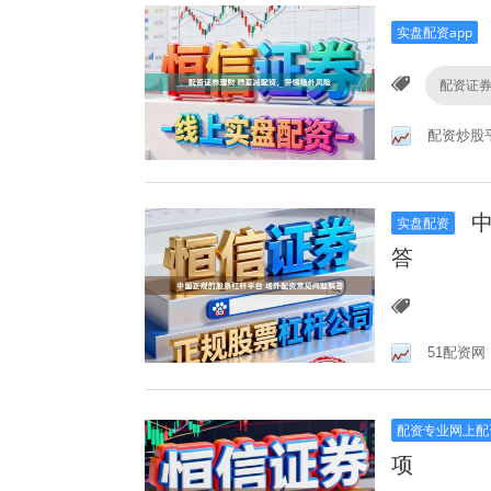
实盘配资app
配资证
配资炒股
中
实盘配资
答
51配资网
配资专业网上配
项