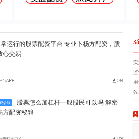
常运行的股票配资平台 专业卜杨方配资，股
放心交易
实
监
平台APP
144
用
效
股票怎么加杠杆一般股民可以吗 解密
资炒股
杨方配资秘籍