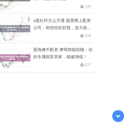
275
a股杠杆怎么开通 股票网上配资
公司：助您轻松炒股，放大收
益！
274
股海擒牛配资 摩羯智能投顾：你
的专属财富管家，稳健增值！
271